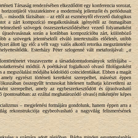
éneti Társaság rendezésében elkezdődött egy konferencia sorozat,
orizontjáról visszatekintve a modernség jellemzőit és periódusait
, – második fázisában: – az ettől az eszménytől elvezető dialogikus
amatot a zárt kompozíció megalkotásának igényétől az önmagában
rtelmezhető szövegek összeszerkesztődéséhez vezető folyamatként
– újraolvasásnak során a korábban kompozícióba zárt, különböző
bb a szövegek jelentésektől elváló intertextuális előéletét, utóbb
et állott így elő: a vélt vagy valós alkotói retorika megszüntetése
helyettesítődik. Esterházy Péter szlogenné vált metaforájával:
„a
lomtörténetet visszavezette a társadalomtudományok szférájába –
solatkeresési módtól. A poétikával foglalkozó olvasó filológusként
it és a megszólalási módjába kódolódó coincidentiákat. Ebben a magát
 amely egyrészt történeti keretként szerepelhet, másrészt éppen
ókuszában összegyűlt textusokat hitelesen tudhatja közvetíteni az
őként szerepelhet, amely az egybeszerkesztődött és újraolvasható
asó (pontosabban: az ezáltal meghatározódó olvasó) mikéntjére képes
ncializmus – megjelenési formájára gondolunk, hanem éppen arra a
ág rekonstrukciója egybeolvasható a nagyvilág felismerésének
örekvése a számára adott régióban. Bárha minden egyetemalapítás