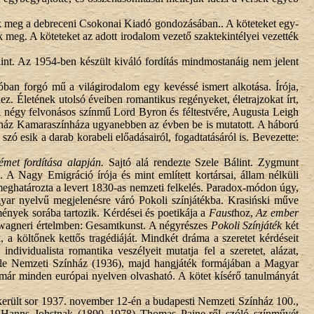
tük meg a debreceni Csokonai Kiadó gondozásában.. A köteteket egy-
ük meg. A köteteket az adott irodalom vezető szaktekintélyei vezették
álint. Az 1954-ben készült kiváló fordítás mindmostanáig nem jelent
szóban forgó mű a világirodalom egy kevéssé ismert alkotása. Írója,
z. Életének utolsó éveiben romantikus regényeket, életrajzokat írt,
 négy felvonásos színmű Lord Byron és féltestvére, Augusta Leigh
zínház Kamaraszínháza ugyanebben az évben be is mutatott. A háború
ó esik a darab korabeli előadásairól, fogadtatásáról is. Bevezette:
émet fordítása alapján.
Sajtó alá rendezte Szele Bálint. Zygmunt
 A Nagy Emigráció írója és mint említett kortársai, állam nélküli
 meghatározta a levert 1830-as nemzeti felkelés. Paradox-módon úgy,
gyar nyelvű megjelenésre váró Pokoli színjátékba. Krasiński műve
ények sorába tartozik. Kérdései és poetikája a
Faust
hoz,
Az ember
 wagneri értelmben: Gesamtkunst. A négyrészes
Pokoli Színjáték
két
a költőnek kettős tragédiáját. Mindkét dráma a szeretet kérdéseit
ividualista romantika veszélyeit mutatja fel a szeretet, alázat,
éle Nemzeti Színház (1936), majd hangjáték formájában a Magyar
már minden európai nyelven olvasható. A kötet kísérő tanulmányát
 került sor 1937. november 12-én a budapesti Nemzeti Színház 100.,
ló Hanns Johstnak (1890–1978) Thomas Paine-ről szóló színművét