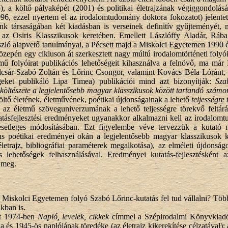
), a költő pályaképét (2001) és politikai életrajzának végiggondolás
996, ezzel nyertem el az irodalomtudomány doktora fokozatot) jelen
nk társaságában két kiadásban is verseinek definitív gyűjteményét,
ot az Osiris Klasszikusok keretében. Emellett Lászlóffy Aladár, R
szló alapvető tanulmányai, a Pécsett majd a Miskolci Egyetemen 1990 
özepén egy cikluson át szerkesztett nagy múltú irodalomtörténeti folyói
ű folyóirat publikációs lehetőségeit kihasználva a felnövő, ma már P
csár-Szabó Zoltán és Lőrinc Csongor, valamint Kovács Béla Lóránt, Me
egeket publikáló Lipa Timea) publikációi mind azt bizonyítják:
Sza
költészete a legjelentősebb magyar klasszikusok között tartandó számo
öltő életének, életművének, poétikai újdonságainak a lehető
teljességre
 az életmű szöveguniverzumának a lehető teljességre törekvő feltárá
atásfejlesztési eredményeket ugyanakkor alkalmazni kell az irodalomt
esetleges módosításában. Ezt figyelembe véve tervezzük a kutató 
kus poétikai eredményei okán a legjelentősebb magyar klasszikusok kö
életrajz, bibliográfiai paraméterek megalkotása), az elméleti újdonságo
ális lehetőségek felhasználásával. Eredményei kutatás-fejlesztéské
 meg.
 Miskolci Egyetemen folyó Szabó Lőrinc-kutatás fel tud vállalni? Töb
akban is.
t 1974-ben
Napló, levelek, cikkek
címmel a Szépirodalmi Könyvkiadónál
bja és 1945-ös naplójának töredéke (az életrajz kikerekítése célzatáv