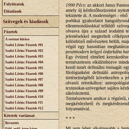
Folyóiratok
1990 Pécs:
az akkori Janus Pannon
amely új kérdezőhorizontot nyitot
Előadások
tekintette át. A modernséget – els
poétikai gyakorlatot hangsúlyos
Szövegek és kiadások
ellentmondásokkal telítődő szöve
olvasva újra a század irodalmi 
Füzetek
jelentésekkel megterhelt célképze
A sorozat leírása
különböző művészeten belüli, majd 
Szabó Lőrinc Füzetek #01
végül egy hasonlóan meghatározott
Szabó Lőrinc Füzetek #02
posztmodern kelgyó önfarkába ha
Szabó Lőrinc Füzetek #03
Egy évtized elméleti kereskedése
természetesen elkülönbözve minden
Szabó Lőrinc Füzetek #04
kezdi ismét definiálni önmagát: eg
Szabó Lőrinc Füzetek #05
filológiaiként definiáló antropo
Szabó Lőrinc Füzetek #06
történetiségéből következően a je
Szabó Lőrinc Füzetek #07
olvasói retorikához: antropológi
Szabó Lőrinc Füzetek #08
textusokat-szövegeket sajátos kérd
Szabó Lőrinc Füzetek #09
rákérdeztetni.
Szabó Lőrinc Füzetek #10
Természetesen amikor a régióról,
Szabó Lőrinc Füzetek #11
megkérdezhető és megkérdezendő
Szabó Lőrinc Füzetek #12
folyamatával.
Kötetek variánsai
* * *
Bevezetés
Mi sem lehet alkalmasabb a fente
Föld, erdő, isten kötet