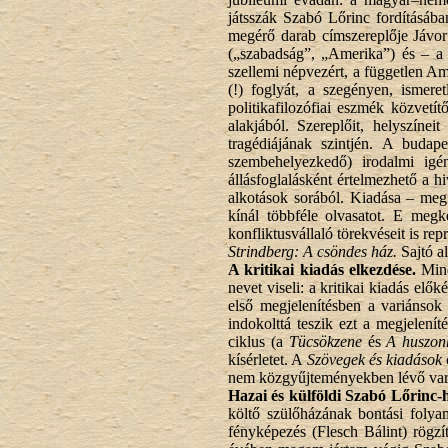
játsszák Szabó Lőrinc fordításáb
megérő darab címszereplője Jávor 
(„szabadság”, „Amerika”) és – a r
szellemi népvezért, a független Am
(!) foglyát, a szegényen, ismere
politikafilozófiai eszmék közvetít
alakjából. Szereplőit, helyszínei
tragédiájának szintjén. A budape
szembehelyezkedő) irodalmi igé
állásfoglalásként értelmezhető a h
alkotások sorából. Kiadása – megf
kínál többféle olvasatot. E megk
konfliktusvállaló törekvéseit is repr
Strindberg: A csöndes ház.
Sajtó al
A kritikai kiadás elkezdése.
Min
nevet viseli: a kritikai kiadás elő
első megjelenítésben a variánsok
indokolttá teszik ezt a megjelení
ciklus (a
Tücsökzene
és
A huszon
kísérletet. A
Szövegek és kiadások
nem közgyűjteményekben lévő varián
Hazai és külföldi Szabó Lőrinc-
költő szülőházának bontási foly
fényképezés (Flesch Bálint) rögz