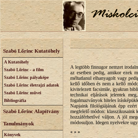
Szabó Lőrinc Kutatóhely
A Kutatóhely
A legtöbb finnugor nemzet irodalm
Szabó Lőrinc - a film
az esetben pedig, amikor ezek mé
Szabó Lőrinc pályaképe
méltatlanul elhanyagolt vagy pedi
kellő időben és nem a kellő módon
Szabó Lőrinc életrajzi adatok
kivitelezett facsimile, gyakran b
Szabó Lőrinc művei
technikai eljárások jelentek me
fogalmazványok hiteles írásképükke
Bibliográfia
Napjaink filológiájának épp ezér
Szabó Lőrinc Alapítvány
megfelelő módon: klasszikusaink k
hozzáférhetővé váljon. A jól me
módosuljon. Idegen nyelvekre ugya
Tanulmányok
* * *
Könyvek