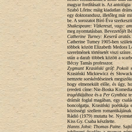
magyar fordításait is. Az antológi
Szabó Lőrinc máig kiadatlan dráma
egy doktorandusz, illetőleg már min
be. A sorozatot Bíró Éva szerkeszti
Shakespeare: Vízkereszt, vagy: am
meg nyomtatásban. Bevezetőjét Béc
Catherine Turney: Keserű aratás.
Catherine Turney 1905-ben születet
többek között Elizabeth Medora L
szerelmének történetét viszi szín
után a darab többek között a scarb
Bécsy Tamás professzor.
Zygmunt Krasiński gróf: Pokoli 
Krasiński Mickiewicz és Słowacki 
nemzete sorskérdéseinek megszólalt
hogy elmenekült előle, és úgy, h
(eredeti címe: Nie-Boska Komedia,
tragédiájá
hoz és a
Per Gynt
höz t
drámát foglal magában, egy család
boncolgatja. Krasiński poétikája
közösségi szellem romantikájána
Rádió (1979) mutatta be. Nyomtat
Kiss Gy. Csaba készítette.
Hanns Johst: Thomas Paine.
Sajt
jubileumi évadán: a magyar–néme