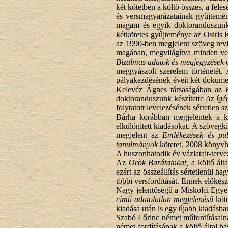
két kötetben a költő összes, a fele
és versmagyarázatainak gyűjtem
magam és egyik doktoranduszunk,
kétkötetes gyűjteménye az Osiris 
az 1990-ben megjelent szöveg revid
magában, megvilágítva minden ver
Bizalmas adatok és megjegyzések
c
meggyászolt szerelem történetét.
pályakezdésének éveit két dokume
Kelevéz Ágnes társaságában az
doktoranduszunk készítette
Az ígé
folytatott levelezésének sértetlen 
Bárha korábban megjelentek a köl
elkülönített kiadásokat. A szövegk
megjelent az
Emlékezések és pub
tanulmányok
kötetet. 2008 könyv
A huszonhatodik év vázlatait-terve
Az
Örök Barátainkat,
a költő álta
ezért az összeállítás sértetlenül h
többi versfordítását. Ennek előkész
Nagy jelentőségű a Miskolci Egye
című adatolatlan megjelenésű
köte
kiadása után is egy újabb kiadásba
Szabó Lőrinc német műfordításaina
német fordításának a költő által ha