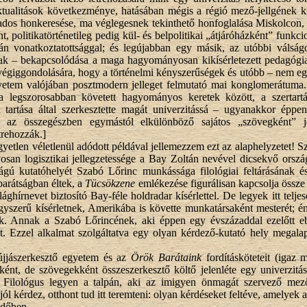
ktualitások következménye, hatásában mégis a régió mező-jellgének ki
os honkeresése, ma véglegesnek tekinthető honfoglalása Miskolcon, e
, politikatörténetileg pedig kül- és belpolitikai „átjáróházként” funkc
án vonatkoztatottsággal; és legújabban egy másik, az utóbbi váls
tak – bekapcsolódása a maga hagyományosan kikísérletezett pedagógia
i végiggondolására, hogy a történelmi kényszerűségek és utóbb – nem eg
tem valójában posztmodern jelleget felmutató mai konglomerátuma. 
legszorosabban követett hagyományos keretek között, a szertartá
n tartása által szerkesztette magát univerzitássá – ugyanakkor épp
ó, az összegészben egymástól elkülönböző sajátos „szövegként”
trehozzák.]
yetlen véletlenül adódott példával jellemezzem ezt az alaphelyzetet! S
osan logisztikai jellegzetessége a Bay Zoltán nevével dicsekvő ors
ágú kutatóhelyét Szabó Lőrinc munkássága filológiai feltárásának é
barátságban éltek, a
Tücsökzene
emlékezése figurálisan kapcsolja össze
lághírnevet biztosító Bay-féle holdradar kísérlettel. De legyek itt te
agyszerű kísérletnek, Amerikába is követte munkatársaként mesterét;
k. Annak a Szabó Lőrincének, aki éppen egy évszázaddal ezelőtt eb
. Ezzel alkalmat szolgáltatva egy olyan kérdező-kutató hely megalap
jjászerkesztő egyetem és az
Örök Barátaink
fordításköteteit (igaz 
t, de szövegekként összeszerkesztő költő jelenléte egy univerzitás
 Filológus legyen a talpán, aki az imigyen önmagát szervező mező
jól kérdez, otthont tud itt teremteni: olyan kérdéseket feltéve, amelye
időben.