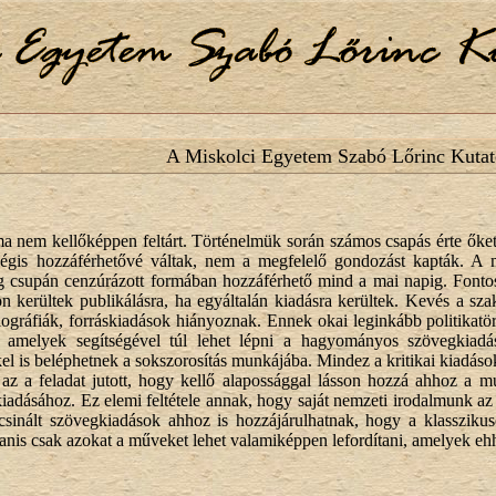
A Miskolci Egyetem Szabó Lőrinc Kutat
a nem kellőképpen feltárt. Történelmük során számos csapás érte őket
gis hozzáférhetővé váltak, nem a megfelelő gondozást kapták. A ma
g csupán cenzúrázott formában hozzáférhető mind a mai napig. Fontos
 kerültek publikálásra, ha egyáltalán kiadásra kerültek. Kevés a szak
ibliográfiák, forráskiadások hiányoznak. Ennek okai leginkább politika
g, amelyek segítségével túl lehet lépni a hagyományos szövegkiadás
l is beléphetnek a sokszorosítás munkájába. Mindez a kritikai kiadáso
t az a feladat jutott, hogy kellő alapossággal lásson hozzá ahhoz a 
iadásához. Ez elemi feltétele annak, hogy saját nemzeti irodalmunk az 
gcsinált szövegkiadások ahhoz is hozzájárulhatnak, hogy a klasszik
nis csak azokat a műveket lehet valamiképpen lefordítani, amelyek eh