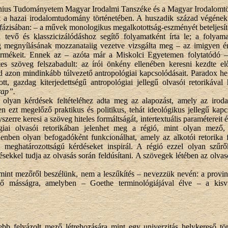
ius Tudományetem Magyar Irodalmi Tanszéke és a Magyar Irodalomtört
t a hazai irodalomtudomány történetében. A huszadik század végének h
ő fázisában: – a művek monologikus megalkotottság-eszményét beteljesítő
sá tevő és klasszicizálódáshoz segítő folyamatként írta le; a foly
g megnyílásának mozzanataiig vezetve vizsgálta meg – az imigyen é
termékeit. Ennek az – azóta már a Miskolci Egyetemen folytatódó 
tes szöveg felszabadult: az írói önkény ellenében keresni kezdte elő
azon mindinkább túlvezető antropológiai kapcsolódásait. Paradox helyz
, gazdag kiterjedettségű antropológiai jellegű olvasói retorikával 
rap”.
 olyan kérdések feltételéhez adta meg az alapozást, amely az iroda
 ezt megelőző praktikus és politikus, tehát ideológikus jellegű kapc
yszerre keresi a szöveg hiteles formáltságát, intertextuális paramétere
lógiai olvasói retorikában jelenhet meg a régió, mint olyan mező,
lenben olyan befogadóként funkcionálhat, amely az alkotói retorika f
ai meghatározottságú kérdéseket inspirál. A régió ezzel olyan szűr
ésekkel tudja az olvasás során feldúsítani. A szövegek létében az olv
 mint mezőről beszélünk, nem a leszűkítés – nevezzük nevén: a provi
 másságra, amelyben – Goethe terminológiájával élve – a kisvil
bb felvázolt mező létrehozására mint egy univerzitás helykereső t