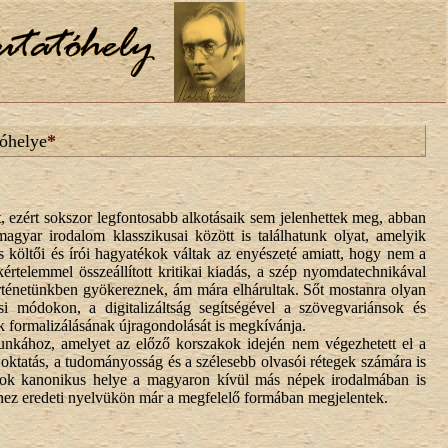
óhelye
*
, ezért sokszor legfontosabb alkotásaik sem jelenhettek meg, abban
gyar irodalom klasszikusai között is találhatunk olyat, amelyik
 költői és írói hagyatékok váltak az enyészeté amiatt, hogy nem a
értelemmel összeállított kritikai kiadás, a szép nyomdatechnikával
történetünkben gyökereznek, ám mára elhárultak. Sőt mostanra olyan
i módokon, a digitalizáltság segítségével a szövegvariánsok és
k formalizálásának újragondolását is megkívánja.
munkához, amelyet az előző korszakok idején nem végezhetett el a
oktatás, a tudományosság és a szélesebb olvasói rétegek számára is
usok kanonikus helye a magyaron kívül más népek irodalmában is
hez eredeti nyelvükön már a megfelelő formában megjelentek.