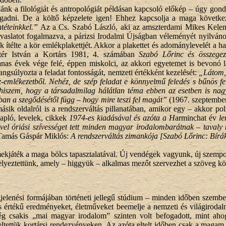
 a filológiát és antropológiát példásan kapcsoló előkép – úgy gondol
gadni. De a költő képzelete igen! Ehhez kapcsolja a maga követke
téteinkkel.”
Az a Cs. Szabó László, aki az amszterdami Mikes Keleme
javaslatot fogalmazva, a párizsi Irodalmi Újságban véleményét nyilvá
télte a kör emlékplakettjét. Akkor a plakettet és adománylevelét a hat
tér István a Kortárs 1981, 4. számában
Szabó Lőrinc és összegez
nas évek vége felé, éppen miskolci, az akkori egyetemet is bevonó l
ngsúlyozta a feladat fontosságát, nemzeti értékként kezelését:
„Látom, 
z-emlékezetből. Nehéz, de szép feladat e könnyelmű feledés s bűnös fel
szem, hogy a társadalmilag hálátlan téma ebben az esetben is nagy s
rban a szegődésétől függ – hogy mire teszi fel magát”
(1967. szeptember
sik oldalról is a rendszerváltás pillanatában, amikor egy – akkor polit
apló, levelek, cikkek
1974-es kiadásával és azóta a H
arminchat év
le
ével óriási szívességet tett minden magyar irodalombarátnak – taval
amás Gáspár Miklós:
A rendszerváltás zimankója [Szabó Lőrinc: Bírák
kjáték a maga bölcs tapasztalatával. Új vendégek vagyunk, új szempo
elyeztettünk, amely – higgyük – alkalmas mezőt szervezhet a szöveg köré,
enési formájában történeti jellegű stúdium – minden időben szembe k
kus értékű eredményeket, életműveket beemelje a nemzeti és világirod
 csakis „mai magyar irodalom” szinten volt befogadott, mint aho
peltettük kortársi rendezvényeken. Az azóta eltelt időben csak a ma