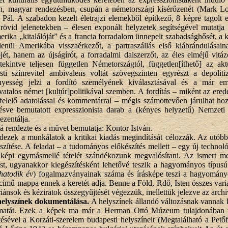
an, magyar rendezésben, csupán a németországi kísérőzenét (Mark Lo
Pál. A szabadon kezelt életrajzi elemekből építkező, 8 képre tagolt 
övid jelenetekben – élesen exponált helyzetek segítségével mutatja f
erika „kitalálóját” és a francia forradalom ünnepelt szabadsághősét, a
tlenül Amerikába visszaérkezőt, a partraszállás első kiábrándulásai
őjét, hanem az újságírót, a forradalmi dalszerzőt, az éles elméjű vitá
t tekintve teljesen független Németországtól, független[íthető] az a
sti színrevitel ambivalens voltát szövegszinten egyrészt a depolit
nyesség jelzi a fordító személyének kiválasztásával és a már eml
ivatalos német [kultúr]politikával szemben. A fordítás – miként az ered
elelő adatolással és kommentárral – mégis számottevően járulhat hozz
ésve bemutatott expresszionista darab a (kényes helyzetű) Nemzeti S
ezentálja.
á rendezte és a művet bemutatja: Kontor István.
dezek a munkálatok a kritikai kiadás megindítását célozzák. Az utó
készítése. A feladat – a tudományos előkészítés mellett – egy új techno
 képi egymásmellé tételét szándékozunk megvalósítani. Az ismert m
tést, ugyanakkor kiegészítésként lehetővé teszik a hagyományos típu
hatodik év
) fogalmazványainak száma és írásképe teszi a hagyományo
című mappa ennek a keretét adja. Benne a Föld, Rdő, Isten összes varián
sok és kéziratok összegyűjtését végezzük, mellettük jelezve az archiv
helyszínek dokumentálása.
A helyszínek állandó változásnak vannak k
amatát. Ezek a képek ma már a Herman Ottó Múzeum tulajdonában ta
ítésével a Korzáti-szerelem budapesti helyszíneit (Megtalálható a P