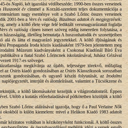
945-ös
Napló
, két igazolási védőbeszéde; 1990-ben összes verseinek
en
Huszonöt év
címmel a Korzáti-szerelem teljes dokumentációja a
entenárium nagy eseménye volt a Szabó Lőrinc összes verseinek
lódik 2001-ben a
Vers és valóság. Bizalmas adatok és megjegyzések:
, amely a költő élete vége felé lediktált versmagyarázatait foglalja
Vers és valóság
címen ismert szöveg eddig ismeretlen folytatása, a
n házasságáig, illetőleg bemutatja A huszonhatodik év szonettjeiben
ó alá és látta el magyarázó jegyzetekkel. A költő ifjúságának és
ési Propaganda Iroda közös kiadásaként 1979-ben jelentettem meg
i Irodalmi Múzeum kiadványaként a Csokonai Kiadónál Bíró Éva
ublikálva a fiatal Szabó Lőrincnek iskolatársával, Juhász Gézával
vezett 1917-es szöveget.
ázatlansága megkívánja az újabb, teljességre törekvő, műfajilag
yével az Osiris kiadó gondozásában az Osiris Klasszikusok sorozatban
zunk gondozásában, és ugyanő készíti folytatását, az
Irodalmi
naplójegyzetét, interjúit és álomleírásait, valamint a Tücsökzene és
 tekintjük, a költő látomásaként kezeljük a világirodalomról. Éppen
tésével. Utóbb a kutatás előrehaladásával pótkötetben közöljük a költő
en Szabó Lőrinc aláírásával igazolja, hogy ő a Paul Verlaine
Nők
tikai okokból is külön kiemelem: mivel a Helikon Kiadó 1983 adatolt
.
már kéziratos voltában is kézikönyvként funkcionál. A költő összes
it egybegyűjtötte, és összehasonlításul melléjük idézi a versek egyéb