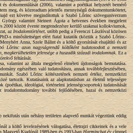
át és dokumentálását (2006), valamint a poétikai helyzetét bemérő
tettem meg, és közreadtam jelentős mennyiségű dokumentumkötetet,
 majd ezt követve megindítottuk a Szabó Lőrinc szöveguniverzum
ába György valamint Steinert Ágota a hetvenes években megjelent
és 2000 között évente megrendezésre kerülő szakmai kollokviumok,
rat, az
Irodalomtörténet
, utóbb pedig a Ferenczi Lászlóval közösen
hD-s minősítettséget elért fiatal kutatók (köztük a Szabó Lőrinc-
nyhért Anna, Szele Bálint és a költő gyorsírását elsajátító és az
bó Lőrinc azon nagyságrendű költőként tudatosodott a nemzeti
n, megkerülhetetlen jelensége a huszadik századi irodalomnak.
Ez a
 törekvő
feltárását.
sa, valamint az általa megjelenő elméleti újdonságok bemutatása.
udomány egészében való tudatosításra, annak továbbfejlesztésében,
munkát. Szabó Lőrinc költészetének nemzeti értéke, nemzetközi
zé tartozik. Kutatásaink az alapkutatásban az életmű teljességre
k (poétikai, ideológiai, történelmi jelenségcsoportok) tudatosítását
nt az irodalomtudomány további fejlődésében, hazai és nemzetközi
b nekifutás után néhány területen alapvető munkát végeztünk eddig
 a költő levelezésének válogatása, életrajzi cikkeinek és a vele
al); a Magvető Kiadónál 1989-ben és 1993-ban
Harminchat év
címmel