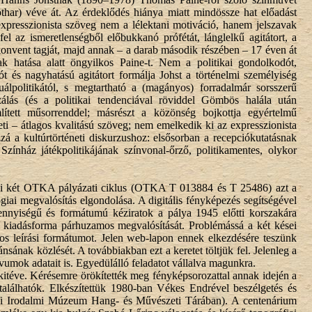
thar) véve át. Az érdeklődés hiánya miatt mindössze hat előadást
expresszionista szöveg nem a lélektani motiváció, hanem jelszavak
el az ismeretlenségből előbukkanó prófétát, lánglelkű agitátort, a
 konvent tagját, majd annak – a darab második részében – 17 éven át
nak hatása alatt öngyilkos Paine-t. Nem a politikai gondolkodót,
zót és nagyhatású agitátort formálja Johst a történelmi személyiség
ktuálpolitikától, s megtartható a (magányos) forradalmár sorsszerű
izálás (és a politikai tendenciával röviddel Gömbös halála után
ített műsorrenddel; másrészt a közönség bojkottja egyértelmű
eti – átlagos kvalitású szöveg; nem emelkedik ki az expresszionista
á a kultúrtörténeti diskurzushoz: elsősorban a recepciókutatásnak
zínház játékpolitikájának színvonal-őrző, politikamentes, olykor
bbi két OTKA pályázati ciklus (OTKA T 013884 és T 25486) azt a
lógiai megvalósítás elgondolása. A digitális fényképezés segítségével
ennyiségű és formátumú kéziratok a pálya 1945 előtti korszakára
sú kiadásforma párhuzamos megvalósítását. Problémássá a két kései
s leírási formátumot. Jelen web-lapon ennek elkezdésére teszünk
sának közlését. A továbbiakban ezt a keretet töltjük fel. Jelenleg a
umok adatait is. Egyedülálló feladatot vállalva magunkra.
itéve. Kérésemre örökítették meg fényképsorozattal annak idején a
lálhatók. Elkészítettük 1980-ban Vékes Endrével beszélgetés és
etőfi Irodalmi Múzeum Hang- és Művészeti Tárában). A centenárium