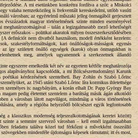
fejeződése. A mi esetünkben konkrétra fordítva a szót: a Miskolci
gy valaha nemzetközileg is frekventált kereskedelmi, utóbb vasúti
ionáló városban; az egyértelmű műszaki jelleg önmagából gerjesztett
ágos évszázadok magyar történelmének szinte minden eseményével
i meghatározottságával – talán a legizgalmasabb mező lehetőségét
yszer erőszakos – politikai akaratok milyen összeszerkesztődésében
[A definíciót nem divatból használom, modell értékként kezelem:
sok, szakestélyformáltságok, kari önállóságok-másságok egymás
en az így született önálló egységek (karok) olyan önmagukban is
 jelenhetnek meg, amelyek ugyanennek a szerkezetnek állandó
zinte egyszerre emelkedik két név az egyetem kétféle meghatározója
zágos alapítványhoz kapcsolódik, a mi Bölcsészettudományi Karunk
s poétikai kérdezésének szentelheti. Bay Zoltán és Szabó Lőrinc
 személyüket, az 1945 utáni Szabó Lőrinc líra kozmikus ihletettsége
ljesen személyes is: nagybátyám, a korán elhalt Dr. Papp György Bay
 én magam pedig életemet szentelem a barátság másik ágán alkotódó
ben a városban látott napvilágot, mindmáig a város történetének
ítására, amely a régióba helyeződő bölcsészet egyik legfontosabb
még a klasszikus modernség teljesrealkotottságának keretei között)
t szinte a semmire szervező városban – kell ennél izgalmasabban
ben feladatra találva közel tud férkőzni a művekként összeálló
k a szövegekben mindenféle újdonságra képesek rámutatni; itt és most,