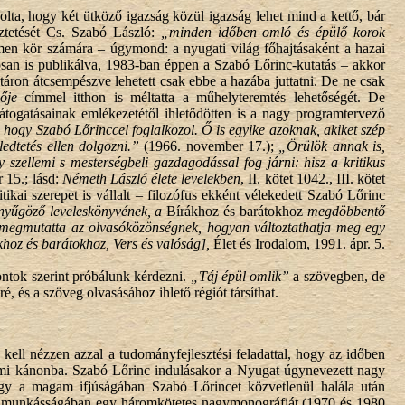
ta, hogy két ütköző igazság közül igazság lehet mind a kettő, bár
ztetését Cs. Szabó László:
„minden időben omló és épülő korok
n kör számára – úgymond: a nyugati világ főhajtásaként a hazai
nosan is publikálva, 1983-ban éppen a Szabó Lőrinc-kutatás – akkor
áron átcsempészve lehetett csak ebbe a hazába juttatni. De ne csak
ője
címmel itthon is méltatta a műhelyteremtés lehetőségét. De
átogatásainak emlékezetétől ihletődötten is a nagy programtervező
hogy Szabó Lőrinccel foglalkozol. Ő is egyike azoknak, akiket szép
edtetés ellen dolgozni.”
(1966. november 17.);
„Örülök annak is,
zellemi s mesterségbeli gazdagodással fog járni: hisz a kritikus
 15.; lásd:
Németh László élete levelekben
, II. kötet 1042., III. kötet
ikai szerepet is vállalt – filozófus ekként vélekedett Szabó Lőrinc
nyűgöző leveleskönyvének, a
Bírákhoz és barátokhoz
megdöbbentő
y megmutatta az olvasóközönségnek, hogyan változtathatja meg egy
hoz és barátokhoz, Vers és valóság],
Élet és Irodalom, 1991. ápr. 5.
ntok szerint próbálunk kérdezni.
„Táj épül omlik”
a szövegben, de
 és a szöveg olvasásához ihlető régiót társíthat.
ell nézzen azzal a tudományfejlesztési feladattal, hogy az időben
almi kánonba. Szabó Lőrinc indulásakor a Nyugat úgynevezett nagy
gy a magam ifjúságában Szabó Lőrincet közvetlenül halála után
gam munkásságában egy háromkötetes nagymonográfiát (1970 és 1980