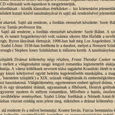
a CD-változatát web-lapunkon is megjelentetjük.
fordításait – köztük klasszikus értékűeket -- kis kötetenként jelentet
ősített kutató kísérő tanulmányával és sajtó alá rendezésével jelentett
.
it akartok.
Sajtó alá rendezte, a fordítás elemzését készítette: Szele B
sy Tamás professzor írta.
Sajtó alá rendezte, a fordítás elemzését készítette: Szele Bálint. A 
t, és ismert forgatókönyvíró volt; számos sikeres film fűződik a nevéhe
eigh, Byron lányának életrajzát. 1998-ban halt meg Los Angelesben. A
re. Szabó Lőrinc 1938-ban fordította le a darabot, melyet a Nemzeti S
orough-i Stephen Jones Színházban is műsorra került. A tanulmányban sz
színjáték Drámai költemény négy részben, Franz Theodor Csokor n
mellett a világirodalmi rangú lengyel romantika legismertebb alakja.
atója. A vátesz költőknek nevezett triász tagjaként Krasiński életét is
ogy kínzó kételyeivel együtt beleírta legjelentősebb munkájába, a ma
 'Istentelen színjáték') a XIX. századi világdrámák és emberiségköltem
eszi hasonlatossá. Világköltemény, egyetemesen emberi igényű dráma,
i és egy társadalmi drámát, ugyanannak a főhősnek, Henryk grófnak, 
 egyszerre modern és mélyen romantikus. Művében a hamis, önzően ind
k továbbélése reményében. Szabó Lőrinc fordítását a Németh Antal-f
ásban viszont ezidáig nem jelent meg, miközben a drámai költemény 
ó alá rendezte és a művet bemutatja: Kontor István. Furcsa bemutatóra
t kulturális együttműködés keretében az expresszionistaként indu