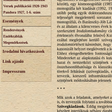
között), egy kismonográfiát (1985
Versek publikációi 1920-1943
monográfia két kiadását (1992, 1
Pandora 1927, 1-6. szám
utóbb pedig egyik doktoranduszu
teljességét megjelentető sorozat
Események
monográfiái, és Baránszky-Jób Lá
és az általam a kilencvenes évek k
Rendezvények
szerkesztett
Irodalomtudomány
cím
értelmezés élvonalába felnövő Kul
Emléktáblák
ezáltal megfejtésre kerülő szöv
Megemlékezések
irodalomtörténeti kánonban, hogy 
kanonizált helyzet megköveteli a k
Irodalmi hivatkozások
Ehhez elengedhetetlen fontosságú
Mindezeket az alapkutatási és kut
Link ajánló
hazai és nemzetközi szintjének 
összehasonlíthatósága és klasszi
Impresszum
törekvő feltárását (szövegkiadás, 
tervezik, korszerű infrastruktur
szintjének módosításában jelennek
* * *
Mik azok a feladatok, amelyeket a
is, és tervezzük folytatni a további
Szövegkiadások.
Eddig megjelen
készített interjúknak néhány dara