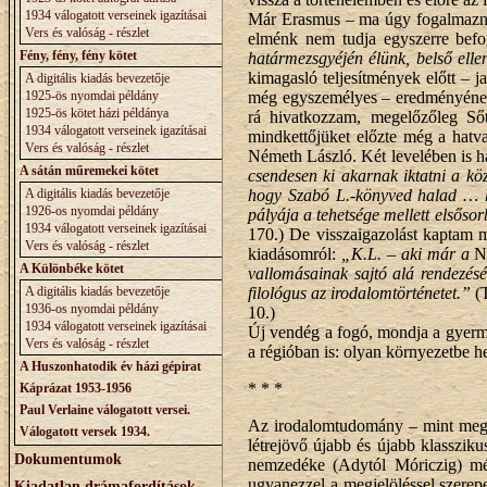
1934 válogatott verseinek igazításai
Már Erasmus – ma úgy fogalmaznánk
Vers és valóság - részlet
elménk nem tudja egyszerre befo
Fény, fény, fény kötet
határmezsgyéjén élünk, belső ellen
kimagasló teljesítmények előtt – 
A digitális kiadás bevezetője
1925-ös nyomdai példány
még egyszemélyes – eredményének í
1925-ös kötet házi példánya
rá hivatkozzam, megelőzőleg Ső
1934 válogatott verseinek igazításai
mindkettőjüket előzte még a hatva
Vers és valóság - részlet
Németh László. Két levelében is ha
A sátán műremekei kötet
csendesen ki akarnak iktatni a kö
A digitális kiadás bevezetője
hogy Szabó L.-könyved halad … hi
1926-os nyomdai példány
pályája a tehetsége mellett elsőso
1934 válogatott verseinek igazításai
170.) De visszaigazolást kaptam má
Vers és valóság - részlet
kiadásomról:
„K.L. – aki már a
N
A Különbéke kötet
vallomásainak sajtó alá rendezés
A digitális kiadás bevezetője
filológus az irodalomtörténetet.”
(T
1936-os nyomdai példány
10.)
1934 válogatott verseinek igazításai
Új vendég a fogó, mondja a gyerme
Vers és valóság - részlet
a régióban is: olyan környezetbe h
A Huszonhatodik év házi gépirat
* * *
Káprázat 1953-1956
Paul Verlaine válogatott versei.
Az irodalomtudomány – mint megjel
Válogatott versek 1934.
létrejövő újabb és újabb klasszi
Dokumentumok
nemzedéke (Adytól Móriczig) még
ugyanezzel a megjelöléssel szere
Kiadatlan drámafordítások