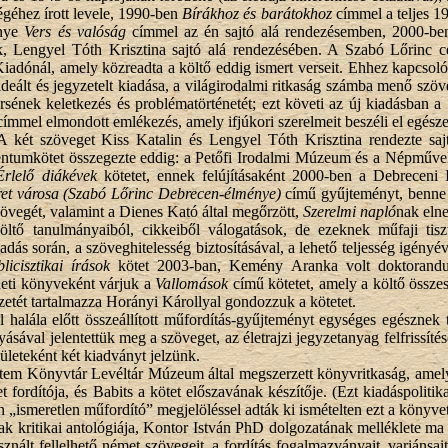
ségéhez írott levele, 1990-ben
Bírákhoz és barátokhoz
címmel a teljes 1
énye
Vers és valóság
címmel az én sajtó alá rendezésemben, 2000-b
 Lengyel Tóth Krisztina sajtó alá rendezésében. A Szabó Lőrinc c
Kiadónál, amely közreadta a költő eddig ismert verseit. Ehhez kapcso
eált és jegyzetelt kiadása, a világirodalmi ritkaság számba menő szöveg
sének keletkezés és problématörténetét; ezt követi az új kiadásban a
ímmel elmondott emlékezés, amely ifjúkori szerelmeit beszéli el egésze
 A két szöveget Kiss Katalin és Lengyel Tóth Krisztina rendezte sajt
ntumkötet összegezte eddig: a Petőfi Irodalmi Múzeum és a Népművel
Érlelő diákévek
kötetet, ennek felújításaként 2000-ben a Debrecen
ret városa (Szabó Lőrinc Debrecen-élménye)
című gyűjteményt, benne p
szövegét, valamint a Dienes Kató által megőrzött,
Szerelmi napló
nak elne
tő tanulmányaiból, cikkeiből válogatások, de ezeknek műfaji tiszt
iadás során, a szöveghitelesség biztosításával, a lehető teljesség igén
licisztikai írások
kötet 2003-ban, Kemény Aranka volt doktorandus
heti könyveként várjuk a
Vallomások
című kötetet, amely a költő összes 
zetét tartalmazza Horányi Károllyal gondozzuk a kötetet.
l halála előtt összeállított műfordítás-gyűjteményt egységes egésznek
agyásával jelentettük meg a szöveget, az életrajzi jegyzetanyag felfrissí
ületeként két kiadványt jelzünk.
tem Könyvtár Levéltár Múzeum által megszerzett könyvritkaság, amelyb
t fordítója, és Babits a kötet előszavának készítője. (Ezt kiadáspoli
n „ismeretlen műfordító” megjelöléssel adták ki ismételten ezt a könyvet
k kritikai antológiája, Kontor István PhD dolgozatának melléklete ma 
sznált fellelhető német szövegeit, a fordítás fogalmazványait, variánsa