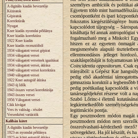
személyes ambíciók és politikai a
A digitális kiadás bevezetője
Egyetem több mint harmadfélszázad
Kéziratok
csomópontként és ipari központként
Gépiratok
Korrektúrák
fokozatos kiegészülésigénye hum
Nyugat
kapcsolódott tájegység – Sárospa
Kner kiadás nyomdai példánya
kínálhatja fel annak antropológia
Kner kiadás korrektúra
fogalmazható meg a Miskolci Egye
1922 Kner kiadás
hiszen ez az egyetem önmagát a 
Kner kiadás recenzióiból
megismerésén alapuló tiszteletbe
1934 válogatott versei gépirat
ellentmondásos jelleget hordoz
1934 válogatott versei
szakításpróbáját is folyamatosan lé
1934 válogatott verseinek igazításai
1934 válogatott versei, átírása
Coincidentia oppositorum.
Csak eg
1940 válogatott versei korrektúra
irányából: a Gépész Kar hangsúly
1940 válogatott versei
pedig első akadémiai támogatotts
1922 Kner autográf átírása
gimnazista koruktól a legbensőbb 
1943 új Idők
pedig poétikailag kapcsolódik a vi
1943 összes versei korrektúrája
tanársegédjeként részese volt a n
1943 összes versei
Szabó Lőrinc-i életmű kutatásána
1956 Válogatott versei
legkiemelkedőbb személyiségeként
Cikk kivágat
Vers és valóság - részlet
legitimációs pontja.
Versenkénti variációk
Egy posztmodern módon magát ú
posztmodern módon nem szerzőkkén
Kalibán kötet
összeolvasható-kérdezhető mező?
A digitális kiadás bevezetője
szövegekhez. Ha jól készült, és ha 
1923-as nyomdai példánya
1923-as kötet autográf átírása
vissza a történelemben és előre az 